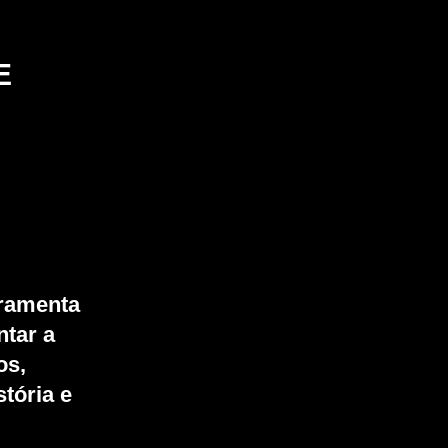
E
rramenta
ntar a
os,
stória e