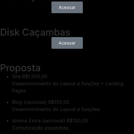
Acessar
Disk Caçambas
Acessar
Proposta
Site
R$1.200,00
Desenvolvimento do Layout e funções + Landing
Pages
Blog (opcional)
R$150,00
Desenvolvimento do Layout e funções.
Idioma Extra (opcional)
R$150,00
Comunicação expandida.