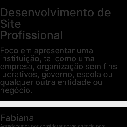
Desenvolvimento de
Site
Profissional
Foco em apresentar uma
instituição, tal como uma
empresa, organização sem fins
lucrativos, governo, escola ou
qualquer outra entidade ou
negócio.
Fabiana
Agradecemos por considerar nossa agência para