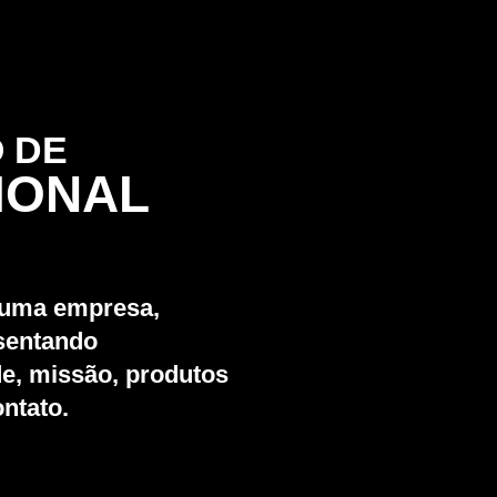
 DE
CIONAL
 uma empresa,
esentando
de, missão, produtos
ontato.