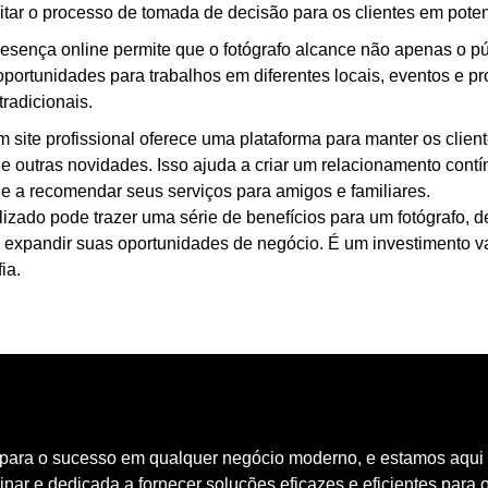
ilitar o processo de tomada de decisão para os clientes em poten
sença online permite que o fotógrafo alcance não apenas o pú
 oportunidades para trabalhos em diferentes locais, eventos e p
tradicionais.
m site profissional oferece uma plataforma para manter os clien
 e outras novidades. Isso ajuda a criar um relacionamento contí
 e a recomendar seus serviços para amigos e familiares.
izado pode trazer uma série de benefícios para um fotógrafo, de
e expandir suas oportunidades de negócio. É um investimento va
ia.
 para o sucesso em qualquer negócio moderno, e estamos aqui p
nar e dedicada a fornecer soluções eficazes e eficientes para