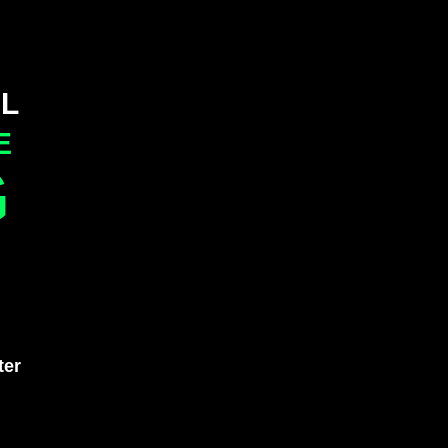
L
E
G
ter