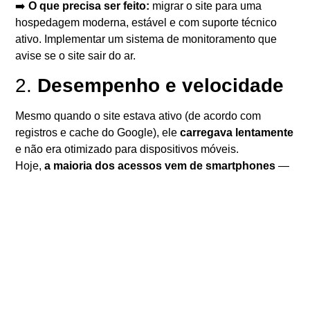
➡️
O que precisa ser feito:
migrar o site para uma
hospedagem moderna, estável e com suporte técnico
ativo. Implementar um sistema de monitoramento que
avise se o site sair do ar.
2.
Desempenho e velocidade
Mesmo quando o site estava ativo (de acordo com
registros e cache do Google), ele
carregava lentamente
e não era otimizado para dispositivos móveis.
Hoje,
a maioria dos acessos vem de smartphones
—
e o Google dá prioridade a sites rápidos e bem
adaptados ao mobile.
➡️
O que precisa ser feito:
Otimizar imagens (usar formatos leves como
WebP).
Reduzir o tempo de carregamento (otimização de